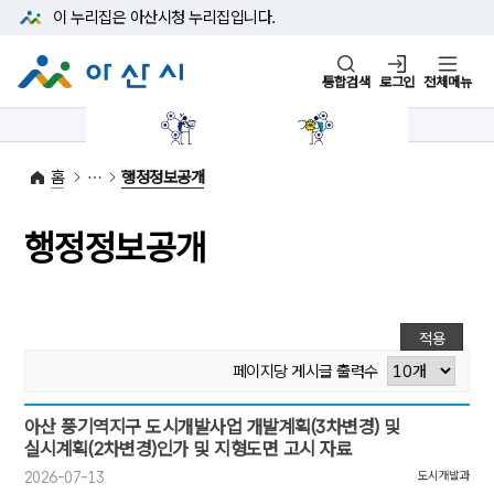
본문 바로가기
메뉴 바로가기
이 누리집은 아산시청
누리집입니다.
통합검색
로그인
전체메뉴
1422-42
대표전화
(아산시 콜센터)
홈
행정정보공개
행정정보공개
적용
페이지당 게시글 출력수
[행정정보공개:25/1]번호,제목,첨부,작성일,작성자,조회
아산 풍기역지구 도시개발사업 개발계획(3차변경) 및
실시계획(2차변경)인가 및 지형도면 고시 자료
2026-07-13
도시개발과