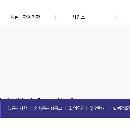
시설 · 관계기관
사업소
의노래
찾아오시는 길
FAX번호 안내
1. 공지사항
2. 채용·시험공고
3. 업무안내 및 연락처
4. 행정조