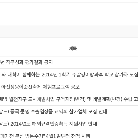
제목
2]번호,제목,첨부,작성일,작성자,조회
3년 직무성과 평가결과 공지
와 대학이 함께하는 2014년 1학기 주말영어방과후 학교 참가자 모
4 아산성웅이순신축제 체험프로그램 공모
배방 월천지구 도시개발사업 구역지정(변경) 및 개발계획(변경) 수립 
남도) 중국 쿤밍 수출입상품 교역회 참가업체 모집 안내
남도) 2014년도 해외규격인증획득 지원사업 안내
 폐가전 무상 방문수거" 4월1일부터 전격 시행