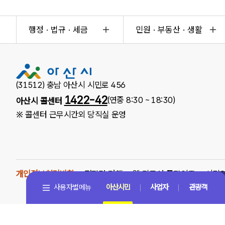
행정 · 법규 · 세금
민원 · 부동산 · 생활
(31512) 충남 아산시 시민로 456
1422-42
(연중 8:30 ~ 18:30)
아산시 콜센터
※ 콜센터 근무시간외 당직실 운영
개인정보처리방침
저작권 정책
웹 접근성 품질인증
시민
사용자별메뉴
아산시민
사업자
관광객