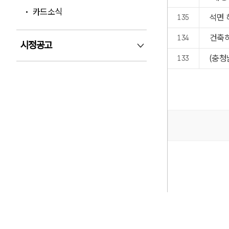
카드소식
석면 
135
건축
134
시정공고
시정공고 펼침
(충청
133
검색