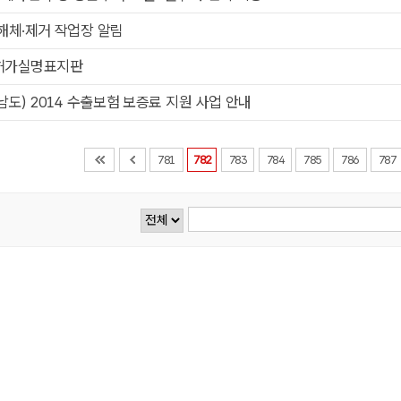
해체·제거 작업장 알림
허가실명표지판
남도) 2014 수출보험 보증료 지원 사업 안내
781
782
783
784
785
786
787