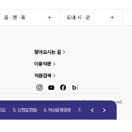
읍 · 면 · 동
도내 시 · 군
찾아오시는 길
이용약관
직원검색
인스타그램
유튜브
페이스북
블로그
©ASAN-SI. All rights reserved.
직도
5. 신정호정원
6. 아산문화관광
7. 아산문화유산