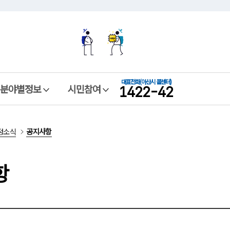
본문 바로가기
메뉴 바로가기
대표전화
(아산시 콜센터)
1422-42
분야별정보
시민참여
정소식
공지사항
항