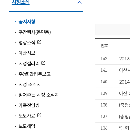
시정소식
시정소식 펼침
공지사항
주간행사(읍면동)
영상소식
번호
아산시보
[공지사항:796/78
201
142
시정갤러리
아산시
141
주(월)간업무보고
201
140
시정 소식지
아산 
139
읽어주는 시정 소식지
(충청
가축전염병
138
보도자료
(충청
137
보도해명
"대형
136