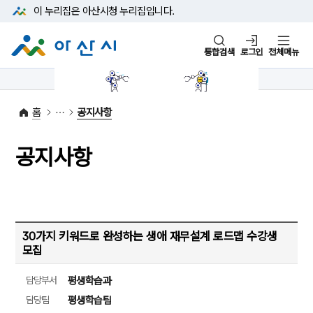
본문 바로가기
메뉴 바로가기
이 누리집은 아산시청
누리집입니다.
통합검색
로그인
전체메뉴
1422-42
대표전화
(아산시 콜센터)
홈
공지사항
공지사항
30가지 키워드로 완성하는 생애 재무설계 로드맵 수강생
모집
담당부서
평생학습과
담당팀
평생학습팀