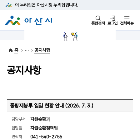
본문 바로가기
메뉴 바로가기
이 누리집은 아산시청
누리집입니다.
통합검색
로그인
전체메뉴
1422-42
대표전화
(아산시 콜센터)
홈
공지사항
공지사항
종량제봉투 일일 현황 안내 (2026. 7. 3.)
담당부서
자원순환과
담당팀
자원순환정책팀
연락처
041-540-2755