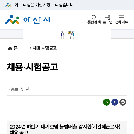
본문 바로가기
메뉴 바로가기
이 누리집은 아산시청
누리집입니다.
통합검색
로그인
전체메뉴
1422-42
대표전화
(아산시 콜센터)
홈
채용‧시험공고
채용‧시험공고
홍보담당관
2024년 하반기 대기오염 불법배출 감시원(기간제근로자)
채용 공고