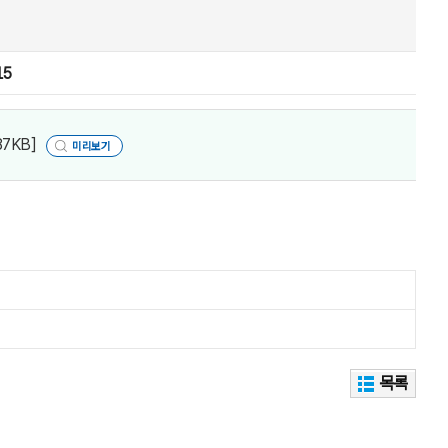
15
87KB]
미리보기
목록