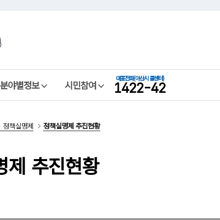
본문 바로가기
메뉴 바로가기
대표전화
(아산시 콜센터)
1422-42
분야별정보
시민참여
정책실명제
정책실명제 추진현황
명제 추진현황