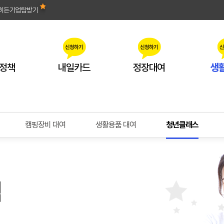
히든기업탐방기
정책
내일카드
정장대여
생
캠핑장비 대여
생활용품 대여
청년클래스
점