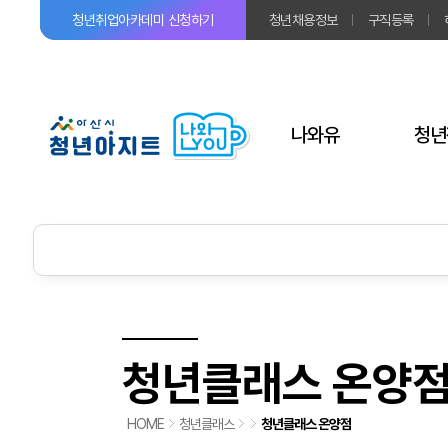
청년취업아카데미
신청하기
청년채용정보
구직등록
나와유
청년
청년클래스 온양
HOME
청년클래스
청년클래스 온양점