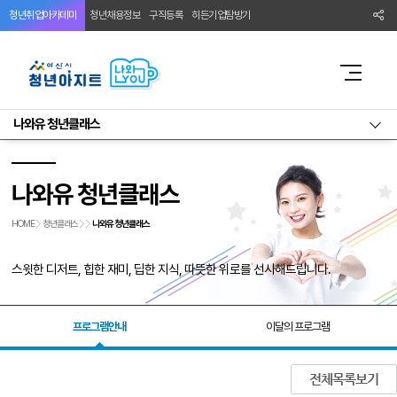
청년취업아카데미
청년채용정보
구직등록
히든기업탐방기
나와유 청년클래스
나와유 청년클래스
HOME
청년클래스
나와유 청년클래스
스윗한 디저트, 힙한 재미, 딥한 지식, 따뜻한 위로를 선사해드립니다.
프로그램안내
이달의 프로그램
전체목록보기