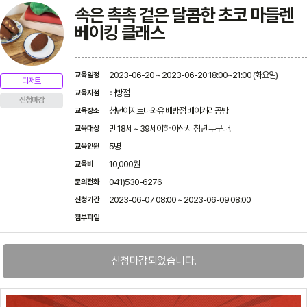
속은 촉촉 겉은 달콤한 초코 마들렌
베이킹 클래스
2023-06-20 ~ 2023-06-20 18:00~21:00 (화요일)
교육일정
디저트
배방점
교육지점
신청마감
청년아지트나와유 배방점 베이커리공방
교육장소
만 18세 ~ 39세이하 아산시 청년 누구나!
교육대상
5명
교육인원
10,000원
교육비
041)530-6276
문의전화
2023-06-07 08:00 ~ 2023-06-09 08:00
신청기간
첨부파일
신청마감되었습니다.