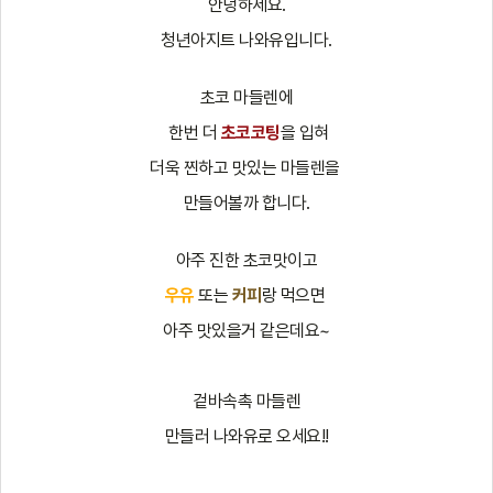
안녕하세요.
청년아지트 나와유입니다.
초코 마들렌에
한번 더
초코코팅
을 입혀
더욱 찐하고 맛있는 마들렌을
만들어볼까 합니다.
아주 진한 초코맛이고
우유
또는
커피
랑 먹으면
아주 맛있을거 같은데요~
겉바속촉 마들렌
만들러 나와유로 오세요!!