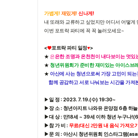
!
!
!
가볍게
재밌게
신나게
내 또래와 교류하고 싶었지만 어디서 어떻게
~
이번 포트락 파티에 꼭 꼭 놀러오세요
<
♥
>
포트락 파티 일정
♥
★
은
은한 조명과 온천천이 내다보이는 멋있
★
청년위원회가 준비한 재미있는 아이스브레
★
아산에 사는 청년으로써 가장 고민이 되는
함께 공감하고 서로 나눠보는 시간을 가져
: 2023. 7. 19.(
) 19:30~
▶
일 정
수
:
6
▶
장 소
청년아지트 나와유 온양점
층 하
:
18
~ 39
!(
▶
대 상
만
세
세 이하 청년 누구나
:
▶
참 가 비
무료(대신 2만원 내 음식 가져오기
:
(as
▶
문 의
아산시 청년위원회 인스타그램