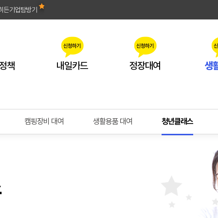
히든기업탐방기
정책
내일카드
정장대여
생
캠핑장비 대여
생활용품 대여
청년클래스
스