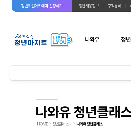
청년취업아카데미
신청하기
청년채용정보
구직등록
나와유
청년
나와유 청년클래
HOME
청년클래스
나와유 청년클래스