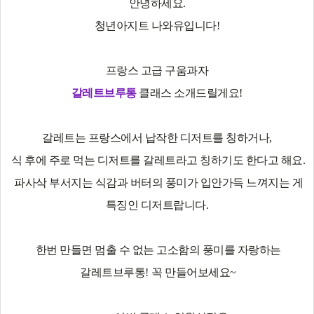
안녕하세요.
청년아지트 나와유입니다
!
프랑스 고급 구움과자
갈레트브루통
클래스 소개드릴게요
!
갈레트는 프랑스에서 납작한 디저트를 칭하거나
,
식 후에 주로 먹는 디저트를 갈레트라고 칭하기도 한다고 해요
.
파사삭 부서지는 식감과 버터의 풍미가 입안가득 느껴지는 게
특징인 디저트랍니다
.
한번 만들면 멈출 수 없는 고소함의 풍미를 자랑하는
갈레트브루통
!
꼭 만들어보세요
~