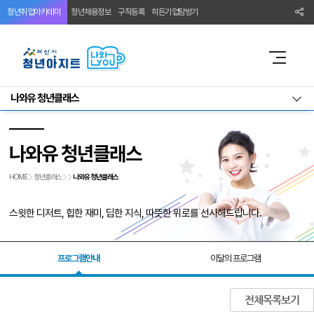
청년취업아카데미
청년채용정보
구직등록
히든기업탐방기
나와유 청년클래스
나와유 청년클래스
HOME
청년클래스
나와유 청년클래스
스윗한 디저트, 힙한 재미, 딥한 지식, 따뜻한 위로를 선사해드립니다.
프로그램안내
이달의 프로그램
전체목록보기