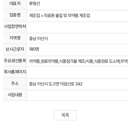
대표자
류형선
업종명
제조업 > 의료용 물질 및 의약품 제조업
사업장연락처
지역명
충남 아산시
상시근로자
180명
주요생산품목
의약품,원료의약품,식품첨가물 제조/식품,식품원료 도소매,무역
회사홈페이지
주소
충남 아산시 도고면 덕암산로 342
사업내용
목록