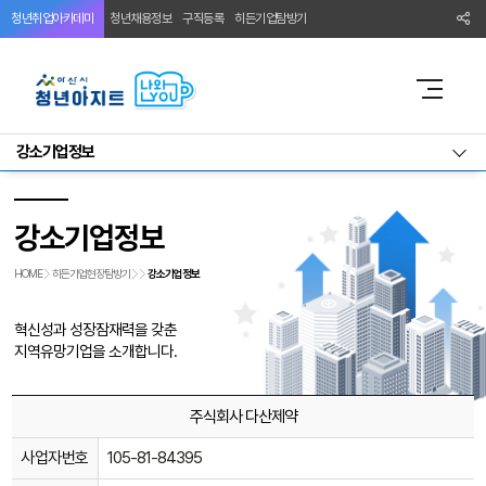
청년취업아카데미
청년채용정보
구직등록
히든기업탐방기
강소기업정보
강소기업정보
HOME
히든기업현장탐방기
강소기업정보
혁신성과 성장잠재력을 갖춘
지역유망기업을 소개합니다.
주식회사 다산제약
사업자번호
105-81-84395