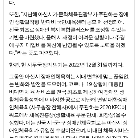
다
.
또한
지난해 아산시가 문화체육관광부가 주관하는 장애
, “
인 생활밀착형
반다비 국민체육센터
공모
에 선정되어
‘
’
,
전국 최초로 장애인 복지 복합클러스터를 조성할 수 있는
기반을 마련했다
올해 시 재정이 어려운 상황이나 추경
.
에 부지 매입비를 예산에 반영될 수 있도록 노력을 하겠
다
라는 뜻도 피력했다
.”
.
한편
현 사무국장의 임기는
년
월
일까지다
,
2022
12
31
.
그동안 아산시 장애인체육회는 시대 변화에 맞는 끊임없
는 변화와 발전을 도모하여
코로나
상황에 대응한
,
-19
비대면 체육 서비스를 전국 최초로 제공하여 장애인 생
활체육활성화에 이바지한 공로로 지난해 연말 대한장애
인체육회
사무총장 전혜자
에서 주관하는
어
(
)
2020 KPC
워드에서 체육진흥상
생활체육 부문 단체
회장상
을 수
(
:
)
상했다
이는 전국 시
･
군
･
구 장애인
체육회로는 아산시 장
.
애인체육회가 유일한 수상이었으며
비대면 체육 서비스
,