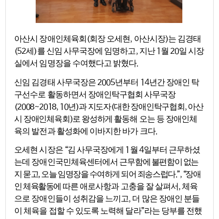
아산시 장애인체육회
회장 오세현
아산시장
는 김경태
(
,
)
세
를 신임 사무국장에 임명하고
지난
월
일 시장
(52
)
,
1
20
실에서 임명장을 수여했다고 밝혔다
.
신임 김경태 사무국장은
년부터
년간 장애인 탁
2005
14
구선수로 활동하면서 장애인탁구협회
사무국장
년
과 지도자
대한 장애인탁구협회
아산
(2008~2018, 10
)
(
,
시 장애인체육회
로 왕성하게
활동해 오는 등 장애인체
)
육의 발전과 활성화에 이바지한 바가 크다
.
오세현 시장은
김 사무국장에게
월
일부터 근무하셨
“
1
4
는데 장애인국민체육센터에서 근무
함에 불편함이 없는
지 묻고
오늘 임명장을 수여하게 되어 죄송스럽다
장애
,
.”, “
인 체육활동에
따른 애로사항과 고충을 잘 살펴서
체육
,
으로 장애인들이 성취감을 느끼고
더 많은 장애인 분들
,
이 체육을 접할 수 있도록 노력해 달라
라는 당부를 전했
”