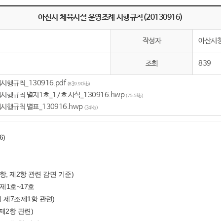
아산시 체육시설 운영조례 시행규칙(20130916)
작성자
아산시청
조회
839
규칙_130916.pdf
(839.90kb)
규칙 별지1호_17호 서식_130916.hwp
(75.5kb)
규칙 별표_130916.hwp
(34kb)
6)
항, 제2항 관련 감면 기준)
제1호~17호
 제7조제1항 관련)
제2항 관련)