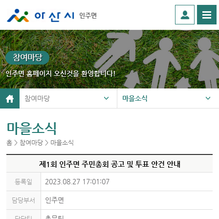
인주면
참여마당
인주면 홈페이지 오신것을 환영합니다!
참여마당
마을소식
마을소식
홈 > 참여마당 > 마을소식
제1회 인주면 주민총회 공고 및 투표 안건 안내
2023.08.27 17:01:07
등록일
인주면
담당부서
총무팀
담당팀