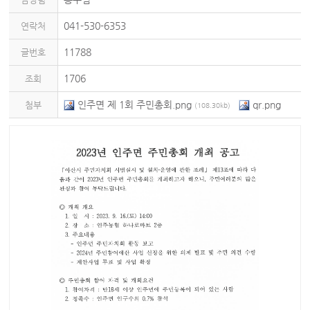
041-530-6353
연락처
11788
글번호
1706
조회
인주면 제 1회 주민총회.png
qr.png
첨부
(108.30kb)
qr 민관협력.png
(7.82kb)
(7.69kb)