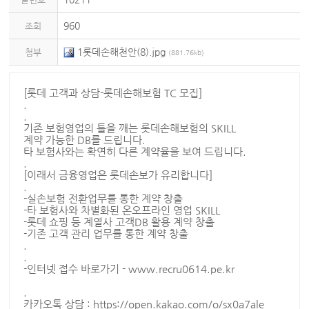
960
조회
1롯데손해천안(8).jpg
첨부
(881.76kb)
[롯데 고객과 상담-롯데손해보험 TC 모집]
.
.
기존 보험영업의 틀을 깨는 롯데손해보험의 SKILL
계약 가능한 DB를 드립니다.
타 보험사와는 확연히 다른 계약율을 보여 드립니다.
.
[이래서 금융영업은 롯데손보가 유리합니다]
.
-실손보험 전환업무를 통한 계약 창출
-타 보험사와 차별화된 온오프라인 영업 SKILL
-롯데 쇼핑 등 계열사 고객DB 활용 계약 창출
-기존 고객 관리 업무를 통한 계약 창출
.
.
-인터넷 접수 바로가기 - www.recru0614.pe.kr
.
카카오톡 상담 : https://open.kakao.com/o/sx0a7ale