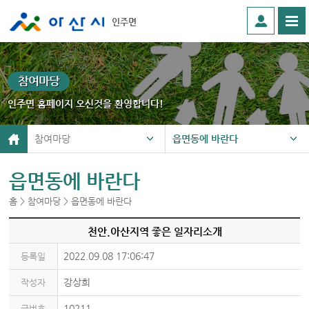
인주면
참여마당
인주면 홈페이지 오신것을 환영합니다!
참여마당
읍면동에 바란다
읍면동에 바란다
홈 > 참여마당 > 읍면동에 바란다
천안.아산지역 좋은 일자리소개
2022.09.08 17:06:47
등록일
강상희
작성자
10211
글번호