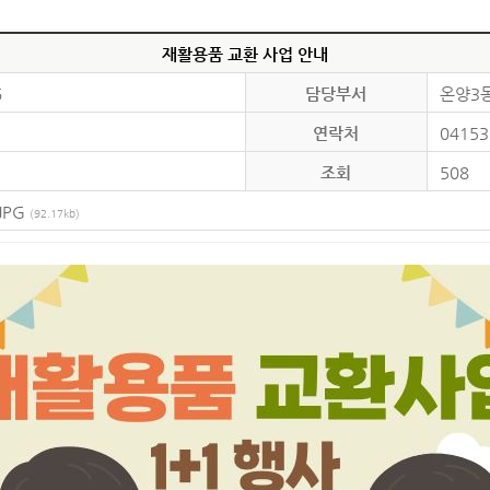
재활용품 교환 사업 안내
6
담당부서
온양3
연락처
04153
조회
508
JPG
(92.17kb)