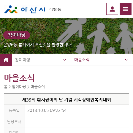
온양6동
참여마당
온양6동 홈페이지 오신것을 환영합니다!
참여마당
마을소식
마을소식
홈 > 참여마당 > 마을소식
제39회 흰지팡이의 날 기념 시각장애인복지대회
2018.10.05 09:22:54
등록일
담당부서
담당팀