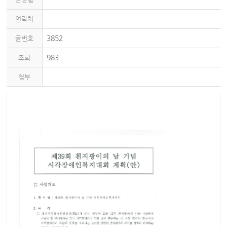
연락처
3852
글번호
983
조회
첨부