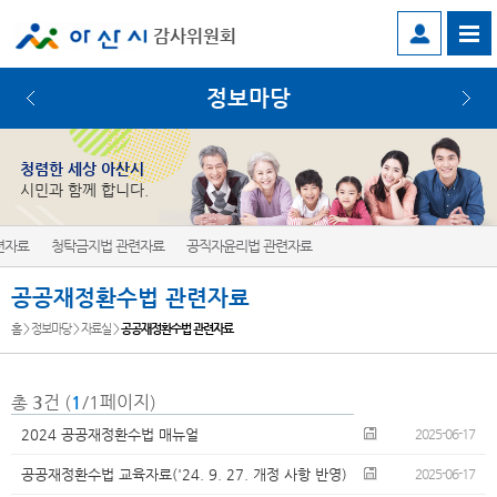
감사위원회
정보마당
청렴한 세상 아산시
시민과 함께 합니다.
련자료
청탁금지법 관련자료
공직자윤리법 관련자료
공공재정환수법 관련자료
홈 > 정보마당 > 자료실 >
공공재정환수법 관련자료
총
3
건 (
1
/1페이지)
2024 공공재정환수법 매뉴얼
2025-06-17
공공재정환수법 교육자료('24. 9. 27. 개정 사항 반영)
2025-06-17