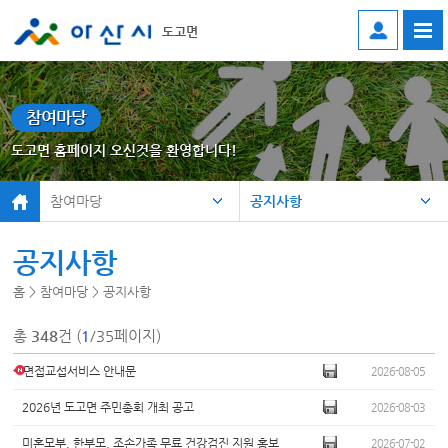
도고면
참여마당
도고면 홈페이지 오신것을 환영합니다!
참여마당
공지사항
공지사항
홈 > 참여마당 > 공지사항
총
348
건 (
1
/35페이지)
면접교섭서비스 안내문
2026-08-05
2026년 도고면 주민총회 개최 공고
2026-08-03
미혼모부, 한부모, 조손가족 무료 건강검진 지원 홍보
2026-07-02