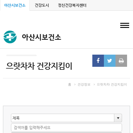
아산시보건소
건강도시
정신건강복지센터
T
으랏차차 건강지킴이
홈
건강정보
으랏차차 건강지킴이