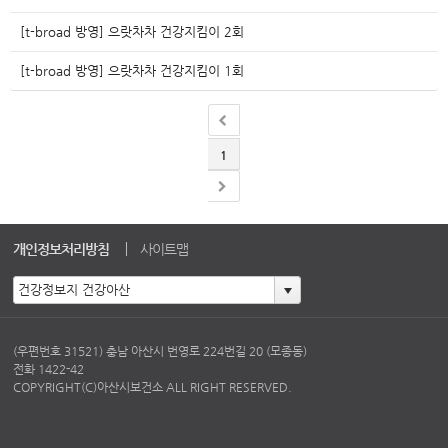
[t-broad 방영] 으랏차차 건강지킴이 2회
[t-broad 방영] 으랏차차 건강지킴이 1회
1
개인정보처리방침
사이트맵
(우편번호 31521) 충남 아산시 번영로 224번길 20 (모종동)
전화 1422-42
COPYRIGHT(C)아산시보건소 ALL RIGHT RESERVED.