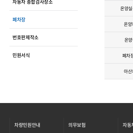
자동차 종합검사장소
온양실
폐차장
온양
번호판제작소
온양
민원서식
폐차
아산
차량민원안내
의무보험
자동