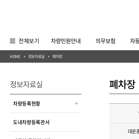
전체보기
차량민원안내
의무보험
자
HOME
정보자료실
폐차장
폐차장
정보자료실
차량등록현황
도내차량등록관서
대운