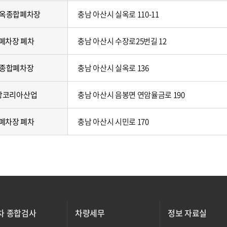
옥종합폐차장
충남 아산시 실옥로 110-11
폐차장 폐차
충남 아산시 수장로25번길 12
종합폐차장
충남 아산시 실옥로 136
장코리아산업
충남 아산시 음봉면 연암율금로 190
폐차장 폐차
충남 아산시 시민로 170
차 종합검사
차량세무
정보 자료실