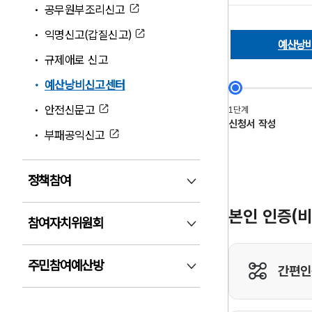
공무원부조리신고
익명신고(갑질신고)
예산낭
규제애로 신고
예산낭비신고센터
안전신문고
부패공익신고
정책참여
정책참여 펼침
참여자치위원회
참여자치위원회 펼침
주민참여예산방
주민참여예산방 펼침