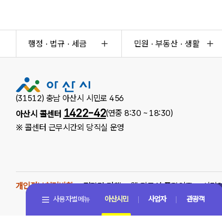
행정 · 법규 · 세금
민원 · 부동산 · 생활
(31512) 충남 아산시 시민로 456
1422-42
(연중 8:30 ~ 18:30)
아산시 콜센터
※ 콜센터 근무시간외 당직실 운영
개인정보처리방침
저작권 정책
웹 접근성 품질인증
시민
사용자별메뉴
아산시민
사업자
관광객