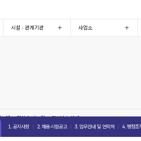
시설 · 관계기관
사업소
의노래
찾아오시는 길
FAX번호 안내
1. 공지사항
2. 채용·시험공고
3. 업무안내 및 연락처
4. 행정조