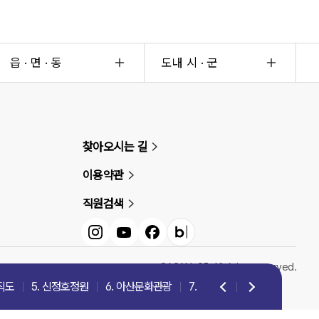
읍 · 면 · 동
도내 시 · 군
찾아오시는 길
이용약관
직원검색
인스타그램
유튜브
페이스북
블로그
©ASAN-SI. All rights reserved.
직도
5. 신정호정원
6. 아산문화관광
7. 아산문화유산