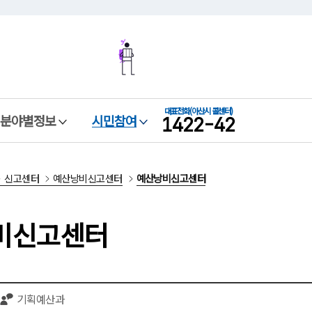
본문 바로가기
메뉴 바로가기
대표전화
(아산시 콜센터)
1422-42
분야별정보
시민참여
신고센터
예산낭비신고센터
예산낭비신고센터
비신고센터
기획예산과