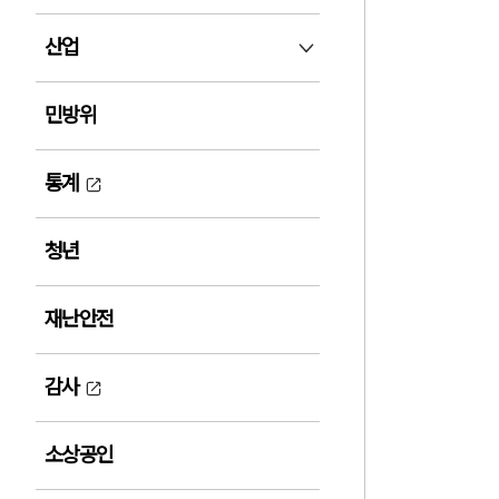
산업
산업 펼침
민방위
통계
청년
재난안전
감사
소상공인