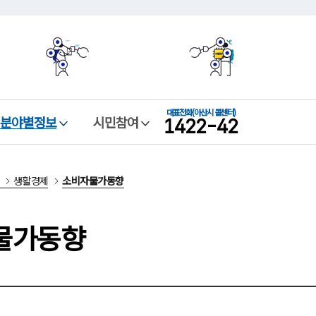
본문 바로가기
메뉴 바로가기
대표전화
(아산시 콜센터)
1422-42
분야별정보
시민참여
생활경제
소비자물가동향
물가동향