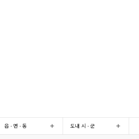
읍 · 면 · 동
도내 시 · 군