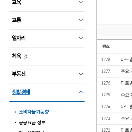
교육
교육 펼침
교통
교통 펼침
일자리
일자리 펼침
번호
체육
[소비자물가동향:12
마트별
1278
주요 
1277
부동산
부동산 펼침
마트별
1276
생활경제
생활경제 펼침
주요 
1275
마트별
1274
소비자물가동향
주요 
1273
공공요금 정보
마트별
1272