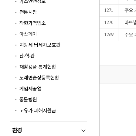
가스안전정보
주요 
1271
전통시장
마트별
착한가격업소
1270
아산페이
주요 
1269
지방세 납세자보호관
산·학·관
재활용품 통계현황
검색
노래연습장등록현황
게임제공업
동물병원
고유가 피해지원금
환경
환경 펼침