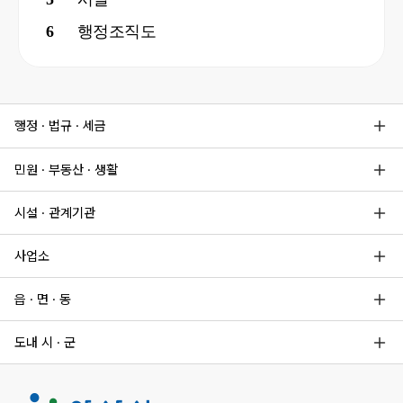
6
행정조직도
7
전기차
8
지원사업
행정 · 법규 · 세금
9
채용공고
10
아산페이
민원 · 부동산 · 생활
시설 · 관계기관
사업소
읍 · 면 · 동
도내 시 · 군