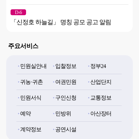
D-6
「신정호 하늘길」 명칭 공모 공고 알림
주요서비스
민원실안내
입찰정보
정부24
귀농·귀촌
여권민원
산업단지
민원서식
구인신청
교통정보
예약
민방위
아산장터
계약정보
공연시설