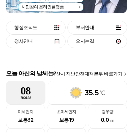
시민참여 온라인플랫폼
행정조직도
부서안내
청사안내
오시는길
오늘 아산의 날씨는?
아산시 재난안전대책본부 바로가기
08
35.5
℃
2026.08
미세먼지
초미세먼지
강우량
32
19
0.0
보통
보통
㎜