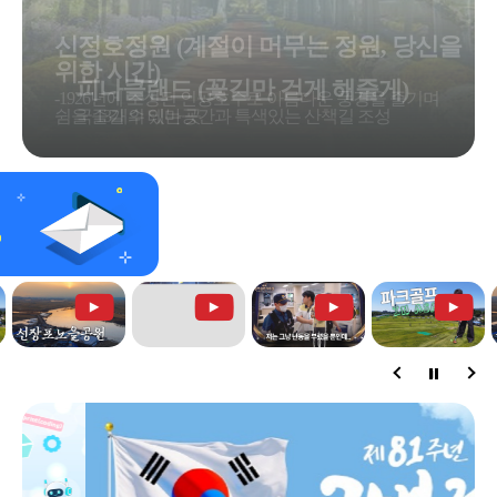
피나클랜드 (꽃길만 걷게 해줄게)
국 13개의 테마공간과 특색있는 산책길 조성