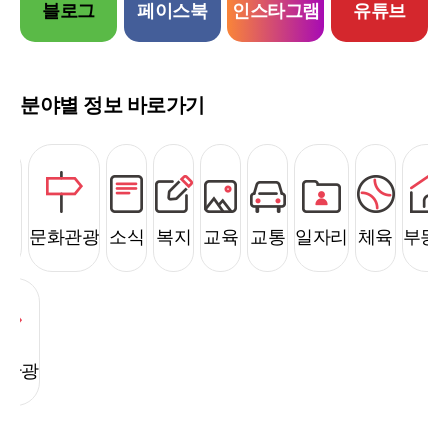
아산
블로그
페이스북
인스타그램
유튜브
방문의 해
분야별 정보 바로가기
안전
문화관광
소식
복지
교육
교통
일자리
체육
부동
화관광