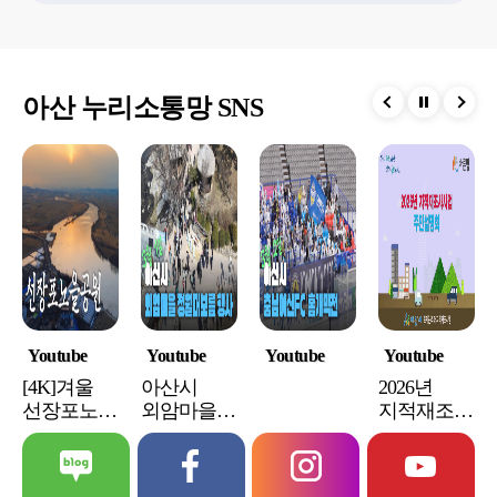
아산 누리소통망 SNS
Youtube
Youtube
Youtube
Youtube
[4K]겨울
아산시
2026년
선장포노을
외암마을
지적재조사
공원 |
정월대보름
주민설명회
Sunjangpo
Sunset Park |