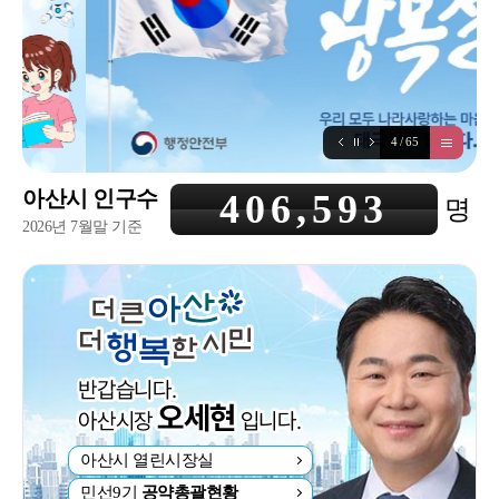
5
/
65
아산시 인구수
406,593
명
2026년 7월말 기준
아산시 열린시장실
민선9기
공약총괄현황