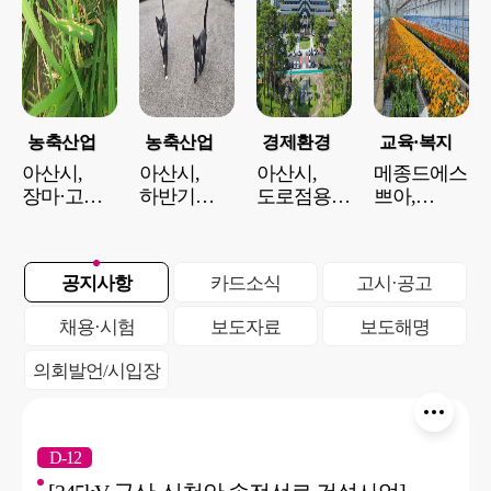
농축산업
농축산업
경제환경
교육·복지
아산시,
아산시,
아산시,
메종드에스
장마·고온
하반기
도로점용료
쁘아,
대비
길고양이
체납관리
재배한
농작물
중성화수술
강화…
메리골드·
병해충
지원…
지방재정
백일홍으로
공지사항
카드소식
고시·공고
예찰
도심 개체
건전성
아산
강화…
수 관리
확보
공공시설
채용·시험
보도자료
보도해명
적기 방제
나선다
환경개선에
당부
기여
의회발언/시입장
D-12