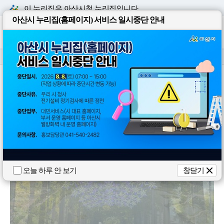
본문 바로
메뉴 바로
이 누리집은 아산시청
누리집입니다.
아산시 누리집(홈페이지) 서비스 일시중단 안내
통합검색
로그인
전체메뉴
1422-42
대표전화
(아산시 콜센터)
5
/
12
오늘 하루 안 보기
창닫기