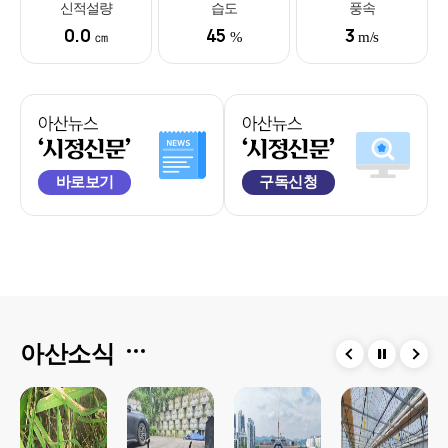
신적설량
습도
풍속
0.0
45
3
㎝
%
m/s
아산뉴스'시정
아산뉴스'시정
바로보기
구독신청
신문'
신문'
아산소식