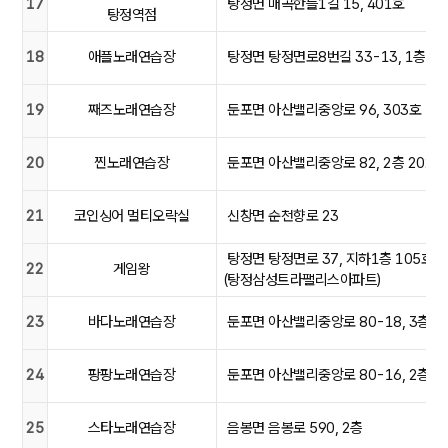
17
탕정면 매곡한들1길 15, 401호
탕정역점
18
애플노래연습장
탕정면 탕정면로8번길 33-13, 1층
19
째즈노래연습장
둔포면 아산밸리중앙로 96, 303호
20
찐노래연습장
둔포면 아산밸리중앙로 82, 2층 202호
21
코인싱어 멀티오락실
신창면 순천향로 23
탕정면 탕정면로 37, 지하1층 105호
22
게임왕
(탕정삼성트라팰리스아파트)
23
바다노래연습장
둔포면 아산밸리중앙로 80-18, 3층
24
팡팡노래연습장
둔포면 아산밸리중앙로 80-16, 2층 2
25
스타노래연습장
음봉면 음봉로 590, 2층