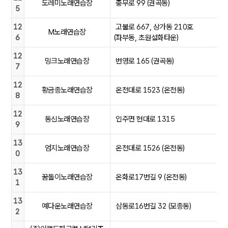
도레미노래연습장
충무로 99 (권곡동)
5
12
고불로 667, 상가동 210호
M노래연습장
6
(좌부동, 초원설화타운)
12
밍크노래연습장
번영로 165 (권곡동)
7
12
황금종노래연습장
온천대로 1523 (온천동)
8
12
동신노래연습장
인주면 현대로 1315
9
13
엄지노래연습장
온천대로 1526 (온천동)
0
13
꿈돌이노래연습장
온화로17번길 9 (온천동)
1
13
예다운노래연습장
삼동로16번길 32 (모종동)
2