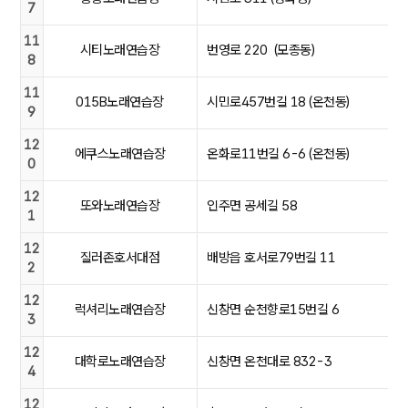
7
11
시티노래연습장
번영로 220 (모종동)
8
11
015B노래연습장
시민로457번길 18 (온천동)
9
12
에쿠스노래연습장
온화로11번길 6-6 (온천동)
0
12
또와노래연습장
인주면 공세길 58
1
12
질러존호서대점
배방읍 호서로79번길 11
2
12
럭셔리노래연습장
신창면 순천향로15번길 6
3
12
대학로노래연습장
신창면 온천대로 832-3
4
12