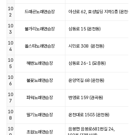
10
드래곤노래연습장
아산로 62, 효성빌딩 지하1층 (온천동)
2
10
불가리노래연습장
삼동로 15 (온천동)
3
10
올스타노래연습장
시민로 308 (온천동)
4
10
해변노래연습장
삼동로 26-1 (모종동)
5
10
불꽃노래연습장
온양역길 68 (온천동)
6
10
파워노래연습장
번영로 159 (권곡동)
7
10
딸기노래연습장
온천대로 1503 (온천동)
8
10
음봉면 음봉로681번길 24,
초원노래연습장