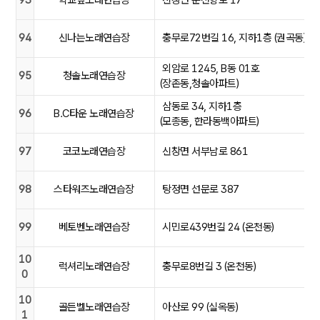
93
학교앞노래연습장
신창면 순천향로 17
94
신나는노래연습장
충무로72번길 16, 지하1층 (권곡동)
외암로 1245, B동 01호
95
청솔노래연습장
(장존동,청솔아파트)
삼동로 34, 지하1층
96
B.C타운 노래연습장
(모종동, 한라동백아파트)
97
코코노래연습장
신창면 서부남로 861
98
스타워즈노래연습장
탕정면 선문로 387
99
베토벤노래연습장
시민로439번길 24 (온천동)
10
럭셔리노래연습장
충무로8번길 3 (온천동)
0
10
골든벨노래연습장
아산로 99 (실옥동)
1