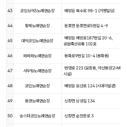
43
코인싱어3노래연습장
배방읍 북수로 98-1 (거명빌딩)
44
황제노래연습장
둔포면 둔포면로5번길 4-9
배방읍 배방로187번길 20-6,
45
대박코인노래연습장
공원축산유통 102호
46
쏴쏴쏴노래연습장
용화로9번길 10-4 (용화동)
번영로 223 (모종동, 아산동양고속터
47
샤우팅노래연습장
시설)
48
코인노래연습장
배방읍 모산로 124 (시대이발관)
49
동경노래연습장
신창면 남성길 134
50
송스타코인노래연습장
신창면 순천향로 3