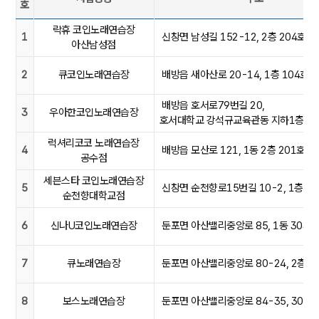
호
아산시 노래연습장등록현황 목록:번호, 사업장명, 주소, 인허가일자, 
락휴 코인노래연습장
1
신창면 남성길 152-12, 2층 204호
아산남성점
2
큐코인노래연습장
배방읍 새아산로 20-14, 1층 104호
배방읍 호서로79번길 20,
3
우아한코인노래연습장
호서대학교 강석규교육관동 지하1층 B0
럭셔리코코 노래연습장
4
배방읍 모산로 121, 1동 2층 201호
공수점
세븐스타 코인노래연습장
5
신창면 순천향로15번길 10-2, 1층
순천향대학교점
6
신나U코인노래연습장
둔포면 아산밸리중앙로 85, 1동 303호
7
큐노래연습장
둔포면 아산밸리중앙로 80-24, 2층 2
8
보스노래연습장
둔포면 아산밸리중앙로 84-35, 302호