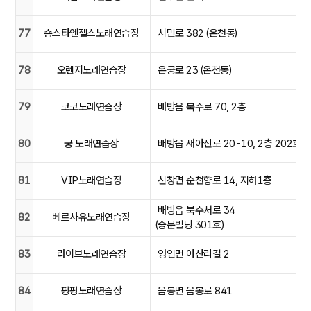
77
숑스타엔젤스노래연습장
시민로 382 (온천동)
78
오렌지노래연습장
온궁로 23 (온천동)
79
코코노래연습장
배방읍 북수로 70, 2층
80
궁 노래연습장
배방읍 새아산로 20-10, 2층 202호
81
VIP노래연습장
신창면 순천향로 14, 지하1층
배방읍 북수서로 34
82
베르사유노래연습장
(중문빌딩 301호)
83
라이브노래연습장
영인면 아산리길 2
84
팡팡노래연습장
음봉면 음봉로 841