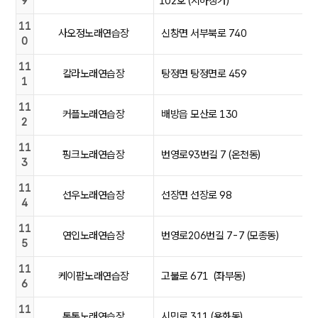
9
102호 (지하상가)
11
사오정노래연습장
신창면 서부북로 740
0
11
칼라노래연습장
탕정면 탕정면로 459
1
11
커플노래연습장
배방읍 모산로 130
2
11
핑크노래연습장
번영로93번길 7 (온천동)
3
11
선우노래연습장
선장면 선장로 98
4
11
연인노래연습장
번영로206번길 7-7 (모종동)
5
11
케이팝노래연습장
고불로 671 (좌부동)
6
11
통통노래연습장
시민로 311 (용화동)