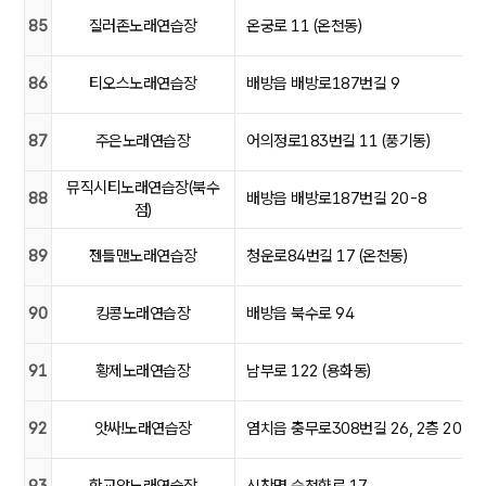
85
질러존노래연습장
온궁로 11 (온천동)
86
티오스노래연습장
배방읍 배방로187번길 9
87
주은노래연습장
어의정로183번길 11 (풍기동)
뮤직시티노래연습장(북수
88
배방읍 배방로187번길 20-8
점)
89
젠틀맨노래연습장
청운로84번길 17 (온천동)
90
킹콩노래연습장
배방읍 북수로 94
91
황제노래연습장
남부로 122 (용화동)
92
앗싸!노래연습장
염치읍 충무로308번길 26, 2층 201호