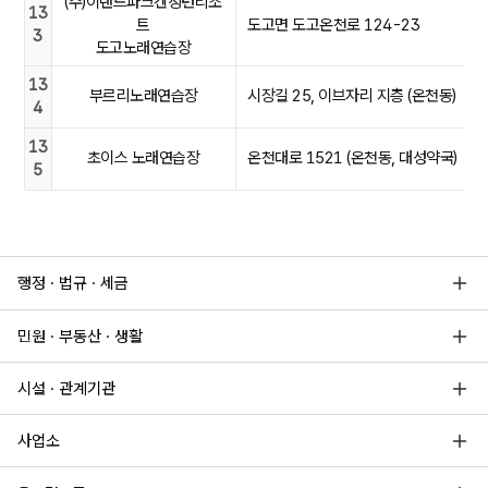
(주)이랜드파크켄싱턴리조
13
트
도고면 도고온천로 124-23
3
도고노래연습장
13
부르리노래연습장
시장길 25, 이브자리 지층 (온천동)
4
13
초이스 노래연습장
온천대로 1521 (온천동, 대성약국)
5
행정 · 법규 · 세금
민원 · 부동산 · 생활
시설 · 관계기관
사업소