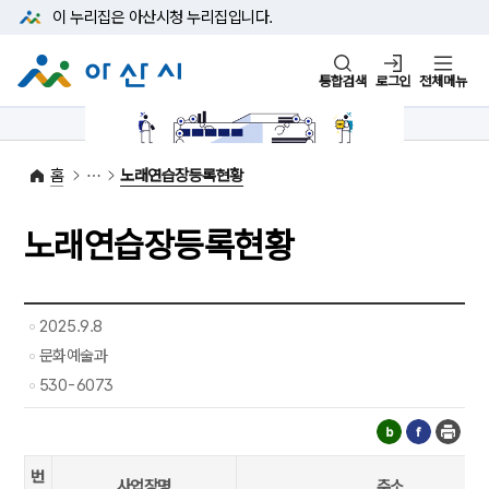
본문 바로가기
메뉴 바로가기
이 누리집은 아산시청
누리집입니다.
통합검색
로그인
전체메뉴
1422-42
대표전화
(아산시 콜센터)
홈
노래연습장등록현황
노래연습장등록현황
2025.9.8
문화예술과
530-6073
번
사업장명
주소