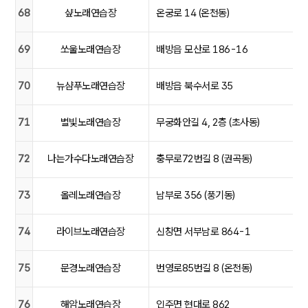
68
샾노래연습장
온궁로 14 (온천동)
69
쏘울노래연습장
배방읍 모산로 186-16
70
뉴샴푸노래연습장
배방읍 북수서로 35
71
별빛노래연습장
무궁화안길 4, 2층 (초사동)
72
나는가수다노래연습장
충무로72번길 8 (권곡동)
73
올레노래연습장
남부로 356 (풍기동)
74
라이브노래연습장
신창면 서부남로 864-1
75
문경노래연습장
번영로85번길 8 (온천동)
76
해암노래연습장
인주면 현대로 862