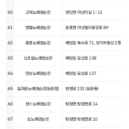
60
고레노래연습장
영인면 아산리길 1-12
61
엔젤노래연습장
둔포면 아산밸리중앙로 89
62
홍콩노래연습장
배방읍 북수로 71, 양지부동산 2층
63
신초원노래연습장
배방읍 모산로 138
64
만남노래연습장
배방읍 모산로 137
65
질러존노래연습장(모종점)
번영로 232 (모종동)
66
센스노래연습장
탕정면 탕정면로 14
67
오노래연습장
탕정면 탕정면로 10