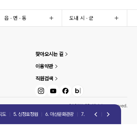
읍 · 면 · 동
도내 시 · 군
찾아오시는 길
이용약관
직원검색
인스타그램
유튜브
페이스북
블로그
©ASAN-SI. All rights reserved.
직도
5. 신정호정원
6. 아산문화관광
7. 아산문화유산