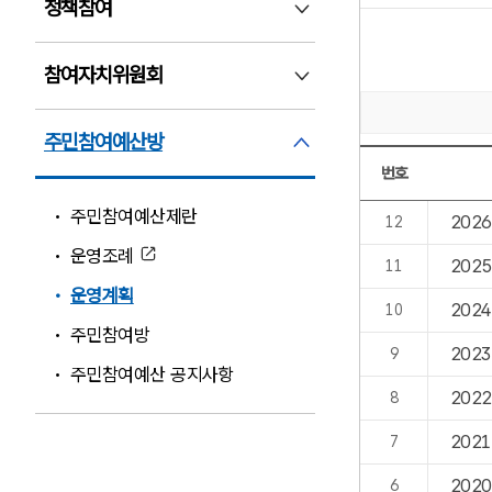
정책참여
정책참여 펼침
참여자치위원회
참여자치위원회 펼침
주민참여예산방
주민참여예산방 펼침
번호
[운영계획:2/1]번
주민참여예산제란
202
12
운영조례
202
11
운영계획
202
10
주민참여방
202
9
주민참여예산 공지사항
202
8
202
7
202
6