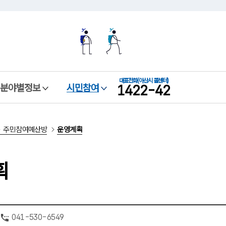
본문 바로가기
메뉴 바로가기
대표전화
(아산시 콜센터)
1422-42
분야별정보
시민참여
주민참여예산방
운영계획
획
041-530-6549