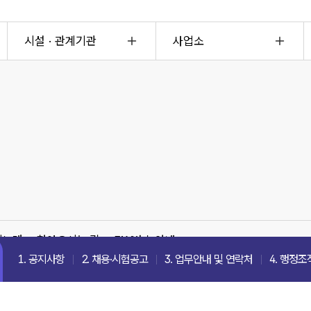
시설 · 관계기관
사업소
의노래
찾아오시는 길
FAX번호 안내
1. 공지사항
2. 채용·시험공고
3. 업무안내 및 연락처
4. 행정조