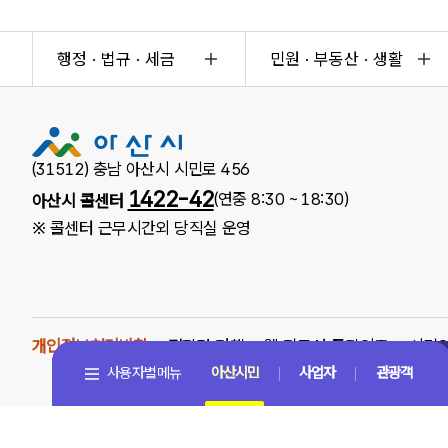
행정 · 법규 · 세금
민원 · 부동산 · 생활
(31512) 충남 아산시 시민로 456
1422-42
(연중 8:30 ~ 18:30)
아산시 콜센터
※ 콜센터 근무시간외 당직실 운영
개인정보처리방침
저작권 정책
웹 접근성 품질인증
시민
사용자별메뉴
아산시민
사업자
관광객