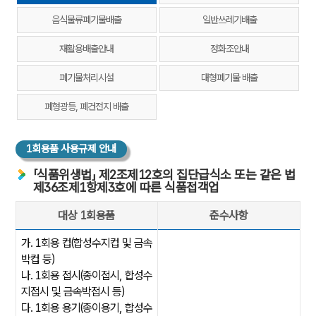
음식물류폐기물배출
일반쓰레기배출
재활용배출안내
정화조안내
폐기물처리시설
대형폐기물 배출
폐형광등, 폐건전지 배출
1회용품 사용규제 안내
「식품위생법」 제2조제12호의 집단급식소 또는 같은 법
제36조제1항제3호에 따른 식품접객업
대상 1회용품
준수사항
「식품위생법」 제2조제12호의 집단급식소 또는 같은 법 제36조제1항제
가. 1회용 컵(합성수지컵 및 금속
박컵 등)
나. 1회용 접시(종이접시, 합성수
지접시 및 금속박접시 등)
다. 1회용 용기(종이용기, 합성수