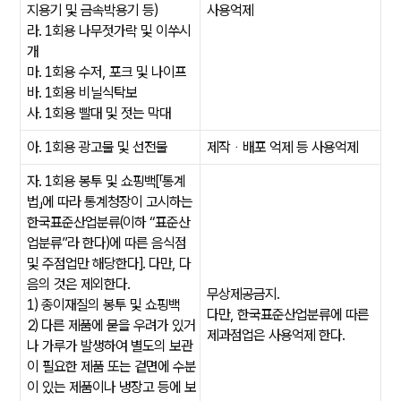
지용기 및 금속박용기 등)
사용억제
라. 1회용 나무젓가락 및 이쑤시
개
마. 1회용 수저, 포크 및 나이프
바. 1회용 비닐식탁보
사. 1회용 빨대 및 젓는 막대
아. 1회용 광고물 및 선전물
제작ᆞ배포 억제 등 사용억제
자. 1회용 봉투 및 쇼핑백[「통계
법」에 따라 통계청장이 고시하는
한국표준산업분류(이하 “표준산
업분류”라 한다)에 따른 음식점
및 주점업만 해당한다]. 다만, 다
음의 것은 제외한다.
무상제공금지.
1) 종이재질의 봉투 및 쇼핑백
다만, 한국표준산업분류에 따른
2) 다른 제품에 묻을 우려가 있거
제과점업은 사용억제 한다.
나 가루가 발생하여 별도의 보관
이 필요한 제품 또는 겉면에 수분
이 있는 제품이나 냉장고 등에 보