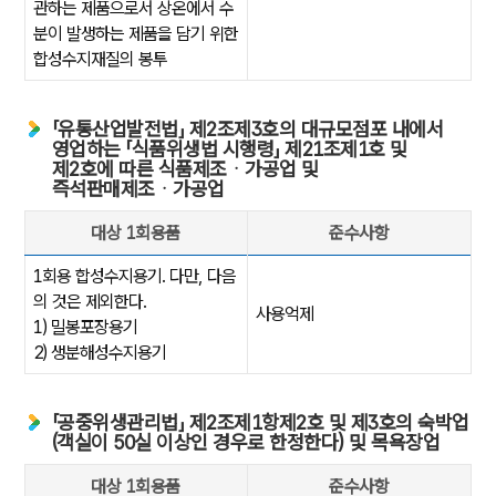
관하는 제품으로서 상온에서 수
분이 발생하는 제품을 담기 위한
합성수지재질의 봉투
「유통산업발전법」 제2조제3호의 대규모점포 내에서
영업하는 「식품위생법 시행령」 제21조제1호 및
제2호에 따른 식품제조ᆞ가공업 및
즉석판매제조ᆞ가공업
대상 1회용품
준수사항
「유통산업발전법」 제2조제3호의 대규모점포 내에서 영업하는 「식품위생
1회용 합성수지용기. 다만, 다음
의 것은 제외한다.
사용억제
1) 밀봉포장용기
2) 생분해성수지용기
「공중위생관리법」 제2조제1항제2호 및 제3호의 숙박업
(객실이 50실 이상인 경우로 한정한다) 및 목욕장업
대상 1회용품
준수사항