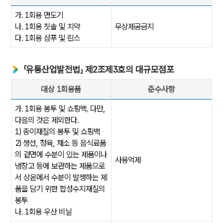
「공중위생관리법」 제2조제1항제2호 및 제3호의 숙박업(객실이 50실 이
가. 1회용 면도기
나. 1회용 칫솔 및 치약
무상제공금지
다. 1회용 샴푸 및 린스
「유통산업발전법」 제2조제3호의 대규모점포
대상 1회용품
준수사항
「유통산업발전법」 제2조제3호의 대규모점포 : 대상 1회용품, 준수사항
가. 1회용 봉투 및 쇼핑백. 다만,
다음의 것은 제외한다.
1) 종이재질의 봉투 및 쇼핑백
2) 생선, 정육, 채소 등 음식료품
의 겉면에 수분이 있는 제품이나
사용억제
냉장고 등에 보관하는 제품으로
서 상온에서 수분이 발생하는 제
품을 담기 위한 합성수지재질의
봉투
나. 1회용 우산 비닐